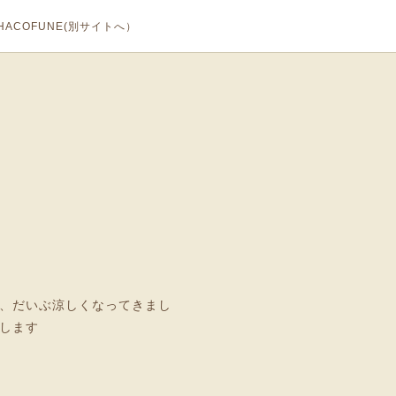
ACOFUNE(別サイトへ）
、だいぶ涼しくなってきまし
します