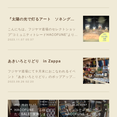
『太陽の光で灯るアート ソネングラスのアレンジワークショップ』
こんにちは。フジヤマ道場のセレクトショッ
プ”コミュニティトレードHACOFUNE”より…
2023.11.07 05:37
あきいろとりどり in Zappa
フジヤマ道場にて９月末におこなわれるイベ
ント『あきいろとりどり』のポップアップ…
2023.09.26 02:20
2021.10.21 01:17
2021.04.26 00:57
HACOFUNE、”ふゆじ
コミュニティトレード
たくSALE” 実施しま
HACOFUNE オープン